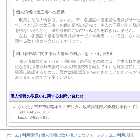
個人情報の第三者への提供
収集した個人情報は、さいたま市、各施設の指定管理者及びサービ
す。それ以外の第三者への個人情報の提供は、本人の同意がある場
を得ない場合など、法や条例に定めている場合を除き行いません。
なお、各施設の指定管理者及びサービス事業者については、さいた
関する取り決めを交わしております。
利用者登録に関する個人情報の開示・訂正・利用停止
個人情報の開示・訂正・利用停止の手続きの際には、ご本人様であ
証など利用者登録申請時の本人確認資料と同じです）を施設窓口に
確実に確認するために、受付は施設窓口のみとさせていただいてお
おりませんのでご了承ください。
個人情報の取扱いに関するお問い合わせ
さいたま市都市戦略本部／デジタル改革推進部／業務効率化・イン
Tel:048-829-1103
Fax:048-829-1985
ホーム
|
利用環境
|
個人情報の取り扱いについて
|
システムご利用規則