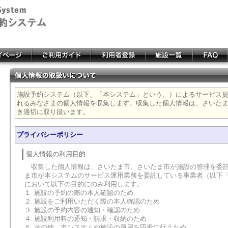
施設予約システム（以下、「本システム」という。）によるサービス
れるみなさまの個人情報を収集します。収集した個人情報は、さいた
き適切に取り扱います。
プライバシーポリシー
個人情報の利用目的
収集した個人情報は、さいたま市、さいたま市が施設の管理を委託
ま市が本システムのサービス運用業務を委託している事業者（以下
において以下の目的にのみ利用します。
１. 施設の予約の際の本人確認のため
２. 施設をご利用いただく際の本人確認のため
３. 施設の予約内容の通知・確認のため
４. 施設利用料の通知・請求・収納のため
５. その他、本システムや施設の運用を円滑に行うため