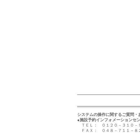
システムの操作に関するご質問・
●施設予約インフォメーションセ
ＴＥＬ： ０１２０－３１０
ＦＡＸ： ０４８－７１１－８