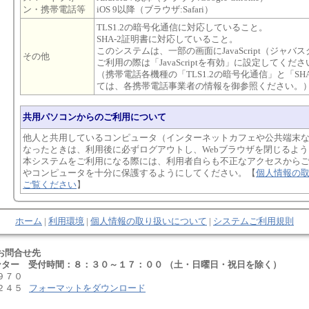
ン・携帯電話等
iOS 9以降（ブラウザ:Safari）
TLS1.2の暗号化通信に対応していること。
SHA-2証明書に対応していること。
このシステムは、一部の画面にJavaScript（ジャ
その他
ご利用の際は「JavaScriptを有効」に設定してくださ
（携帯電話各機種の「TLS1.2の暗号化通信」と「S
ては、各携帯電話事業者の情報を御参照ください。
共用パソコンからのご利用について
他人と共用しているコンピュータ（インターネットカフェや公共端末
なったときは、利用後に必ずログアウトし、Webブラウザを閉じるよ
本システムをご利用になる際には、利用者自らも不正なアクセスから
やコンピュータを十分に保護するようにしてください。【
個人情報の
ご覧ください
】
ホーム
|
利用環境
|
個人情報の取り扱いについて
|
システムご利用規則
お問合せ先
ンター 受付時間：８：３０～１７：００ （土・日曜日・祝日を除く）
－９７０
２４５
フォーマットをダウンロード