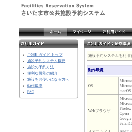
ご利用ガイド トップ
施設予約システムを利用
施設予約システム概要
施設の予約方法
動作環境
便利な機能の紹介
施設をお使いになる方へ
Micros
動作環境
OS
Micros
macOS 
FAQ
Micro
Microso
Firefox
Webブラウザ
Opera
Google
Safar
スマートフォ
Andro