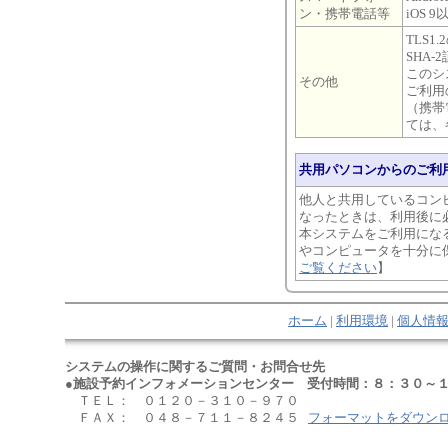
ン・携帯電話等
iOS 
TLS
SHA
このシ
その他
ご利用
（携帯
ては、
共用パソコンからのご利
他人と共用しているコン
なったときは、利用後に
本システムをご利用にな
やコンピュータを十分に
ご覧ください
】
ホーム
|
利用環境
|
個人情
システムの操作に関するご質問・お問合せ先
●施設予約インフォメーションセンター 受付時間：８：３０～１
ＴＥＬ： ０１２０－３１０－９７０
ＦＡＸ： ０４８－７１１－８２４５
フォーマットをダウン