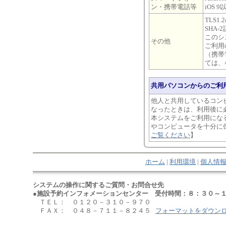
ン・携帯電話等
iOS 
TLS
SHA
このシ
その他
ご利用
（携帯
ては、
共用パソコンからのご利
他人と共用しているコン
なったときは、利用後に
本システムをご利用にな
やコンピュータを十分に
ご覧ください
】
ホーム
|
利用環境
|
個人情
システムの操作に関するご質問・お問合せ先
●施設予約インフォメーションセンター 受付時間：８：３０～１
ＴＥＬ： ０１２０－３１０－９７０
ＦＡＸ： ０４８－７１１－８２４５
フォーマットをダウン