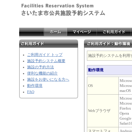
ご利用ガイド トップ
施設予約システムを利用
施設予約システム概要
施設の予約方法
動作環境
便利な機能の紹介
施設をお使いになる方へ
Micros
動作環境
OS
Micros
macOS 
FAQ
Micro
Microso
Firefox
Webブラウザ
Opera
Google
Safar
スマートフォ
Andro